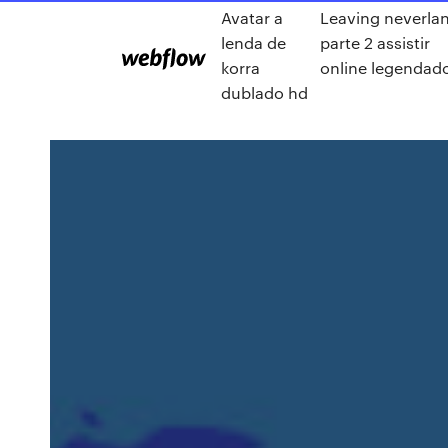
Avatar a
Leaving neverla
lenda de
parte 2 assistir
korra
online legendad
dublado hd