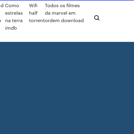
nd
Como
Wifi
Todos os filmes
estrelas
half
da marvel em
o
na terra
torrent
ordem download
imdb